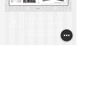
​青い鳥バレエ団
モトシマエツコ研究所
金沢市尾張町1-9-26(岡吉ビル3F)
TEL
・F
AX：076-223-3525