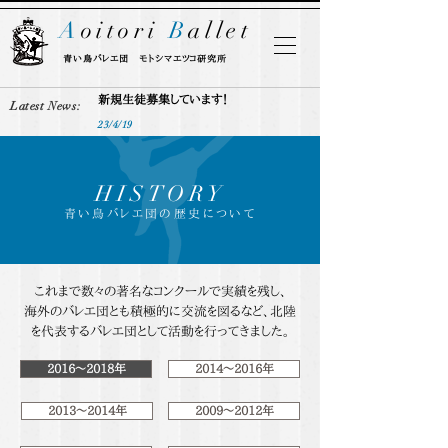
A
oitori
B
allet
​青い鳥バレエ団 モトシマエツコ研究所
新規生徒募集しています！
Latest News
​:
23/4/19
HISTORY
​青い鳥バレエ団の歴史について
これまで数々の著名なコンクールで実績を残し、
​海外のバレエ団とも積極的に交流を図るなど、北陸
を代表するバレエ団として活動を行ってきました。
2016～2018年
2014～2016年
2013～2014年
2009～2012年